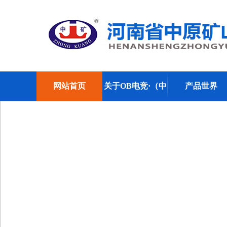
网站首页
关于OB电竞·（中
产品世界
国）官方网站