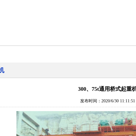
机
300、75t通用桥式起重
发布时间：2020/6/30 11:11:51