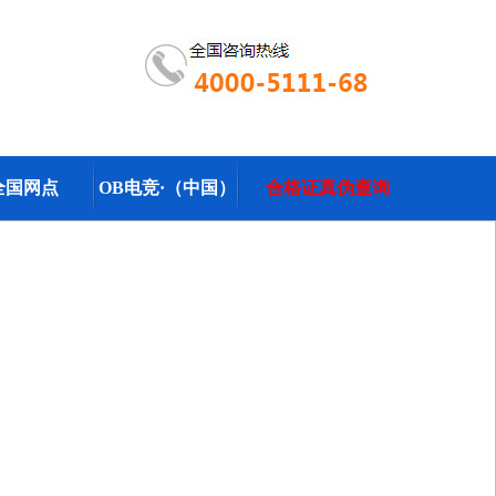
全国网点
OB电竞·（中国）
合格证真伪查询
官方网站