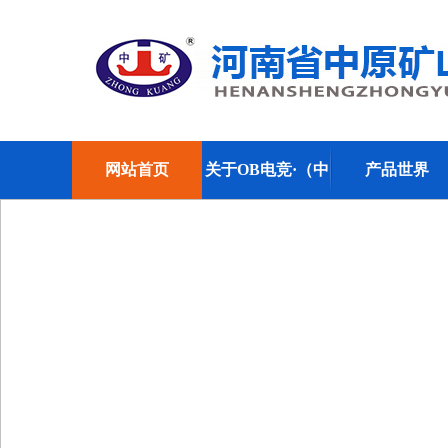
网站首页
关于OB电竞·（中
产品世界
国）官方网站