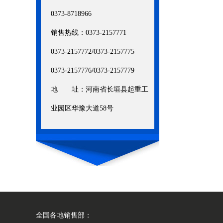
0373-8718966
销售热线：0373-2157771
0373-2157772/0373-2157775
0373-2157776/0373-2157779
地 址：河南省长垣县起重工
业园区华豫大道58号
全国各地销售部：